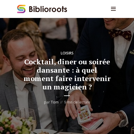
LOISIRS
Cocktail, dîner ou soirée
dansante : à quel
moment faire intervenir
un magicien ?
par
Tom
9 mn de lecture